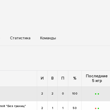
ы
Статистика
Команды
Последние
И
В
П
%
5 игр
2
2
0
100
+
+
тей "Без границ"
2
1
1
50
-
+