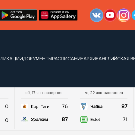
БЛИКАЦИИ
ДОКУМЕНТЫ
РАСПИСАНИЕ
АРХИВ
АНГЛИЙСКАЯ В
0
сб, 17 янв. завершен
чт, 22 янв. завершен
0
76
87
Кор. Гиги.
Чайка
87
71
0
Уралхим
Estet